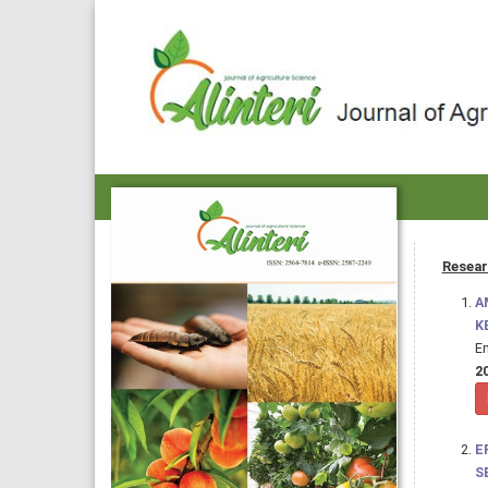
Resear
A
K
Em
20
E
S