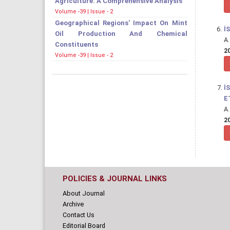
Agriculture: A Comprehensive Analysis
Volume -39 | Issue - 2
Geographical Regions' Impact On Mint
İ
Oil Production And Chemical
A.
Constituents
20
Volume -39 | Issue - 2
İ
E
A.
20
POLICIES & JOURNAL LINKS
About Journal
Archive
Contact Us
Editorial Board