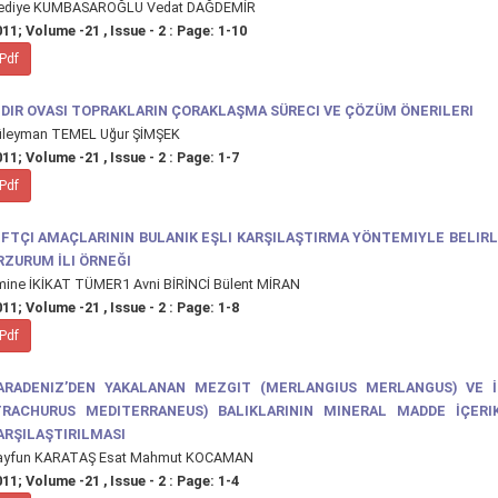
ediye KUMBASAROĞLU Vedat DAĞDEMİR
11; Volume -21 , Issue - 2 : Page: 1-10
Pdf
ĞDIR OVASI TOPRAKLARIN ÇORAKLAŞMA SÜRECI VE ÇÖZÜM ÖNERILERI
üleyman TEMEL Uğur ŞİMŞEK
11; Volume -21 , Issue - 2 : Page: 1-7
Pdf
IFTÇI AMAÇLARININ BULANIK EŞLI KARŞILAŞTIRMA YÖNTEMIYLE BELIR
RZURUM İLI ÖRNEĞI
mine İKİKAT TÜMER1 Avni BİRİNCİ Bülent MİRAN
11; Volume -21 , Issue - 2 : Page: 1-8
Pdf
ARADENIZ’DEN YAKALANAN MEZGIT (MERLANGIUS MERLANGUS) VE İ
TRACHURUS MEDITERRANEUS) BALIKLARININ MINERAL MADDE İÇERIK
ARŞILAŞTIRILMASI
ayfun KARATAŞ Esat Mahmut KOCAMAN
11; Volume -21 , Issue - 2 : Page: 1-4