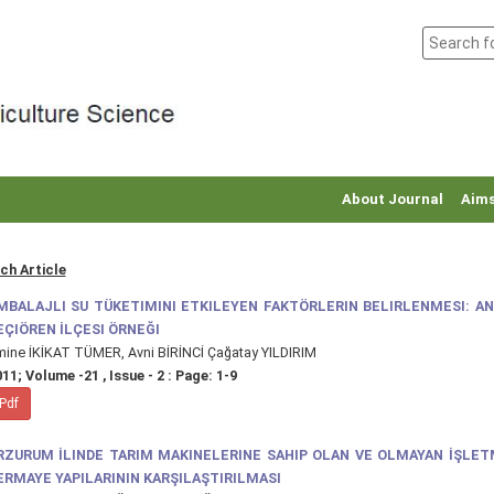
About Journal
Aims
ch Article
MBALAJLI SU TÜKETIMINI ETKILEYEN FAKTÖRLERIN BELIRLENMESI: AN
EÇIÖREN İLÇESI ÖRNEĞI
ine İKİKAT TÜMER, Avni BİRİNCİ Çağatay YILDIRIM
11; Volume -21 , Issue - 2 : Page: 1-9
Pdf
RZURUM İLINDE TARIM MAKINELERINE SAHIP OLAN VE OLMAYAN İŞLET
ERMAYE YAPILARININ KARŞILAŞTIRILMASI