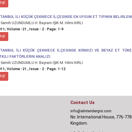
Pdf
STANBUL İLI KÜÇÜK ÇEKMECE İLÇESINDE EN UYGUN ET TIPININ BELIRLE
 Semih UZUNDUMLU H. Bayram IŞIK M. Hilmi KIRLI
11; Volume -21 , Issue - 2 : Page: 1-9
Pdf
STANBUL İLI KÜÇÜK ÇEKMECE İLÇESINDE KIRMIZI VE BEYAZ ET TÜKE
TKILI FAKTÖRLERIN ANALIZI
 Semih UZUNDUMLU H. Bayram IŞIK M. Hilmi KIRLI
11; Volume -21 , Issue - 2 : Page: 1-12
Pdf
Contact Us
info@alinteridergisi.com
No: International House, 776-778
Kingdom.