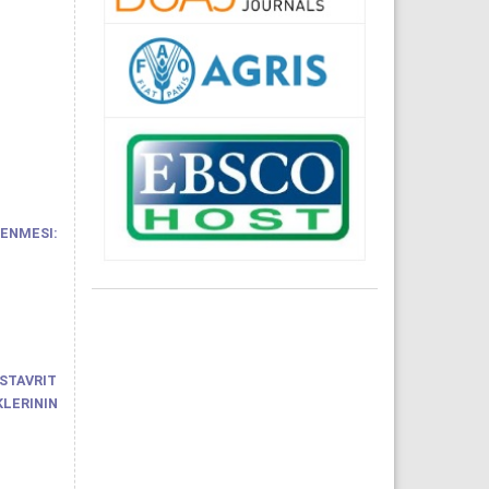
LENMESI:
STAVRIT
LERININ