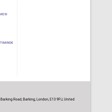
NMESI
TIMINDE
 Barking Road, Barking, London, E13 9PJ, United