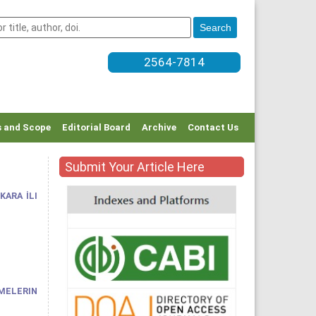
2564-7814
 and Scope
Editorial Board
Archive
Contact Us
Submit Your Article Here
KARA İLI
MELERIN