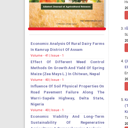
H
20
I
S
20
Economic Analysis Of Rural Dairy Farms
In Kamrup District Of Assam
Volume - 41 | Issue - 1
Ç
Effect Of Different Weed Control
E
Methods On Growth And Yield Of Spring
E
Maize (Zea Mays L.) In Chitwan, Nepal
20
Volume - 40 | Issue - 1
Influence Of Soil Physical Properties On
Road Pavement Failure Along The
Warri-Sapele Highway, Delta State,
K
Nigeria
(
Volume - 40 | Issue - 1
K
Economic Viability And Long-Term
T
Sustainability Of Regenerative
20