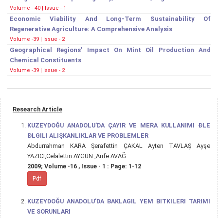
Volume - 40 | Issue - 1
Economic Viability And Long-Term Sustainability Of
Regenerative Agriculture: A Comprehensive Analysis
Volume -39 | Issue - 2
Geographical Regions' Impact On Mint Oil Production And
Chemical Constituents
Volume -39 | Issue - 2
Research Article
KUZEYDOĞU ANADOLU’DA ÇAYIR VE MERA KULLANIMI ĐLE
ĐLGILI ALIŞKANLIKLAR VE PROBLEMLER
Abdurrahman KARA Şerafettin ÇAKAL Ayten TAVLAŞ Ayşe
YAZICI,Celalettin AYGÜN ,Arife AVAĞ
2009; Volume -16 , Issue - 1 : Page: 1-12
Pdf
KUZEYDOĞU ANADOLU’DA BAKLAGIL YEM BITKILERI TARIMI
VE SORUNLARI