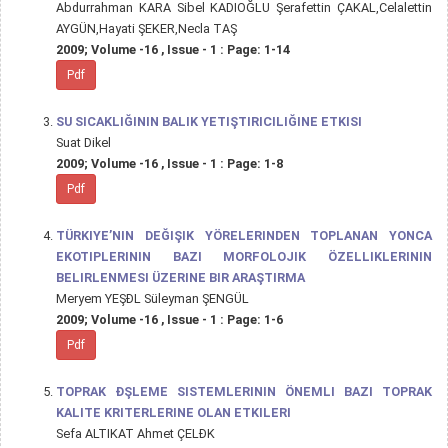
Abdurrahman KARA Sibel KADIOĞLU Şerafettin ÇAKAL,Celalettin
AYGÜN,Hayati ŞEKER,Necla TAŞ
2009; Volume -16 , Issue - 1 : Page: 1-14
Pdf
SU SICAKLIĞININ BALIK YETIŞTIRICILIĞINE ETKISI
Suat Dikel
2009; Volume -16 , Issue - 1 : Page: 1-8
Pdf
TÜRKIYE’NIN DEĞIŞIK YÖRELERINDEN TOPLANAN YONCA
EKOTIPLERININ BAZI MORFOLOJIK ÖZELLIKLERININ
BELIRLENMESI ÜZERINE BIR ARAŞTIRMA
Meryem YEŞĐL Süleyman ŞENGÜL
2009; Volume -16 , Issue - 1 : Page: 1-6
Pdf
TOPRAK ĐŞLEME SISTEMLERININ ÖNEMLI BAZI TOPRAK
KALITE KRITERLERINE OLAN ETKILERI
Sefa ALTIKAT Ahmet ÇELĐK