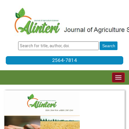
2564-7814
Togg
navig